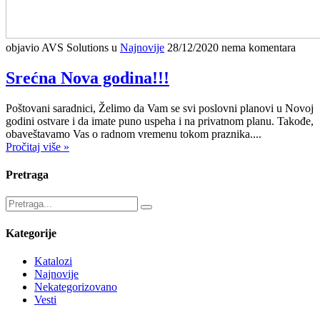
objavio AVS Solutions
u
Najnovije
28/12/2020
nema komentara
Srećna Nova godina!!!
Poštovani saradnici, Želimo da Vam se svi poslovni planovi u Novoj
godini ostvare i da imate puno uspeha i na privatnom planu. Takođe,
obaveštavamo Vas o radnom vremenu tokom praznika....
Pročitaj više »
Pretraga
Kategorije
Katalozi
Najnovije
Nekategorizovano
Vesti