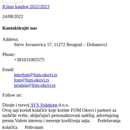
IGlass katalog 2022/2023
24/08/2022
Kontaktirajte nas
Address:
Steve Jovanovica 57, 11272 Beograd – Dobanovci
Phone:
+381631065575
Email:
interfom@fom-okovi.rs
fom@fom-okovi.rs
prodaja@fom-okovi.rs
Follow us:
Dizajn i razvoj
AVS Solutions
d.o.o.
Ovaj sajt koristi kolačiće koje koriste FOM Okovi i partneri za
različite svrhe, uključujući personalizovani sadržaj, advertajzing
prema Vašem interesu i merenje korišćenja sajta.
Podešavanja
kolačića
Prihvatam