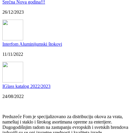
Srećna Nova godina!!!
26/12/2023
Interfom Aluminijumski štokovi
11/11/2022
IGlass katalog 2022/2023
24/08/2022
Preduzeće Fom je specijalizovano za distribuciju okova za vrata,
nameštaj i staklo i širokog asortimana opreme za enterijere.
Dugogodišnjim radom na zastupanju evropskih i svetskih brendova
izdvojili su se oni izuzetne vrednosti i kvaliteta izrade.