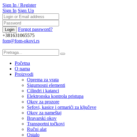
Sign In
/
Register
Sign In
Sign Up
Forgot password?
+381631065575
fom@fom-okovi.rs
Početna
O nama
Proizvodi
Oprema za vrata
Sigurnosni elementi
Cilindri i katanci
Elektronska kontrola pristupa
Okov za prozore
Sefovi, kasice i ormarići za ključeve
Okov za nameštaj
Bravarski okov
Transportni točkovi
Ručni alat
Ostalo