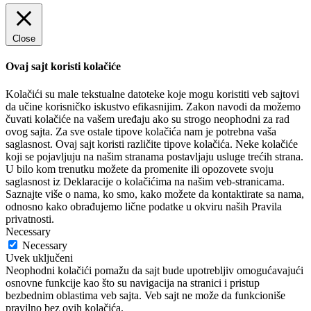
Close
Ovaj sajt koristi kolačiće
Kolačići su male tekstualne datoteke koje mogu koristiti veb sajtovi
da učine korisničko iskustvo efikasnijim. Zakon navodi da možemo
čuvati kolačiće na vašem uređaju ako su strogo neophodni za rad
ovog sajta. Za sve ostale tipove kolačića nam je potrebna vaša
saglasnost. Ovaj sajt koristi različite tipove kolačića. Neke kolačiće
koji se pojavljuju na našim stranama postavljaju usluge trećih strana.
U bilo kom trenutku možete da promenite ili opozovete svoju
saglasnost iz Deklaracije o kolačićima na našim veb-stranicama.
Saznajte više o nama, ko smo, kako možete da kontaktirate sa nama,
odnosno kako obrađujemo lične podatke u okviru naših Pravila
privatnosti.
Necessary
Necessary
Uvek uključeni
Neophodni kolačići pomažu da sajt bude upotrebljiv omogućavajući
osnovne funkcije kao što su navigacija na stranici i pristup
bezbednim oblastima veb sajta. Veb sajt ne može da funkcioniše
pravilno bez ovih kolačića.