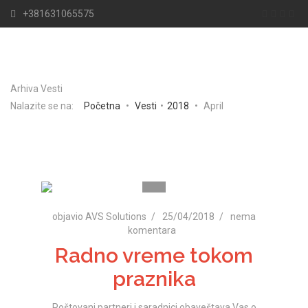
+381631065575
Arhiva Vesti
Nalazite se na:
Početna
•
Vesti
•
2018
•
April
objavio AVS Solutions
25/04/2018
nema
komentara
Radno vreme tokom
praznika
Poštovani partneri i saradnici obaveštava Vas o