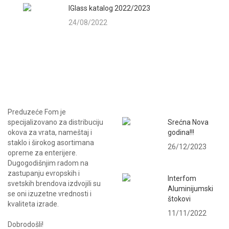
IGlass katalog 2022/2023
24/08/2022
NAJNOVIJE VESTI
Preduzeće Fom je
specijalizovano za distribuciju
Srećna Nova
okova za vrata, nameštaj i
godina!!!
staklo i širokog asortimana
26/12/2023
opreme za enterijere.
Dugogodišnjim radom na
zastupanju evropskih i
Interfom
svetskih brendova izdvojili su
Aluminijumski
se oni izuzetne vrednosti i
štokovi
kvaliteta izrade.
11/11/2022
Dobrodošli!