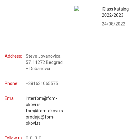
IGlass katalog
2022/2023
24/08/2022
KONTAKTIRAJTE NAS
Address:
Steve Jovanovica
57, 11272 Beograd
– Dobanovci
Phone:
+381631065575
Email:
interfom@fom-
okovi.rs
fom@fom-okovi.rs
prodaja@fom-
okovi.rs
Follow us: