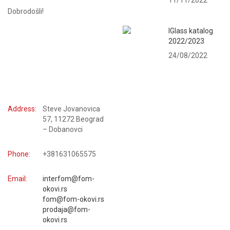
11/11/2022
Dobrodošli!
IGlass katalog
2022/2023
24/08/2022
KONTAKTIRAJTE NAS
Address:
Steve Jovanovica
57, 11272 Beograd
– Dobanovci
Phone:
+381631065575
Email:
interfom@fom-
okovi.rs
fom@fom-okovi.rs
prodaja@fom-
okovi.rs