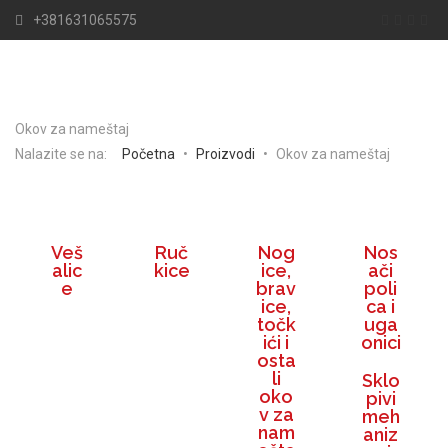
+381631065575
Okov za nameštaj
Nalazite se na:
Početna
•
Proizvodi
•
Okov za nameštaj
Veš
Ruč
Nog
Nos
alic
kice
ice,
ači
e
brav
poli
ice,
ca i
točk
uga
ići i
onici
osta
li
Sklo
oko
pivi
v za
meh
nam
aniz