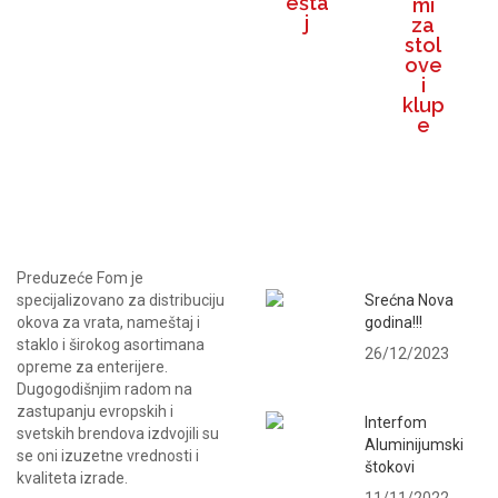
ešta
mi
j
za
stol
ove
i
klup
e
NAJNOVIJE VESTI
Preduzeće Fom je
specijalizovano za distribuciju
Srećna Nova
okova za vrata, nameštaj i
godina!!!
staklo i širokog asortimana
26/12/2023
opreme za enterijere.
Dugogodišnjim radom na
zastupanju evropskih i
Interfom
svetskih brendova izdvojili su
Aluminijumski
se oni izuzetne vrednosti i
štokovi
kvaliteta izrade.