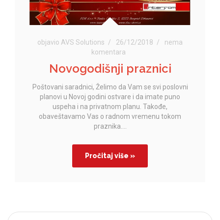
objavio AVS Solutions
26/12/2018
nema
komentara
Novogodišnji praznici
Poštovani saradnici, Želimo da Vam se svi poslovni
planovi u Novoj godini ostvare i da imate puno
uspeha i na privatnom planu. Takođe,
obaveštavamo Vas o radnom vremenu tokom
praznika....
Pročitaj više »