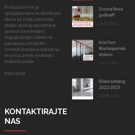
Preduzeće Fom je
Srećna Nova
specijalizovano za distribuciju
godina!!!
okova za vrata, nameštaj i
26/12/2023
staklo i širokog asortimana
opreme za enterijere.
Dugogodišnjim radom na
Interfom
zastupanju evropskih i
Aluminijumski
svetskih brendova izdvojili su
štokovi
se oni izuzetne vrednosti i
kvaliteta izrade.
11/11/2022
Dobrodošli!
IGlass katalog
2022/2023
24/08/2022
KONTAKTIRAJTE
NAS