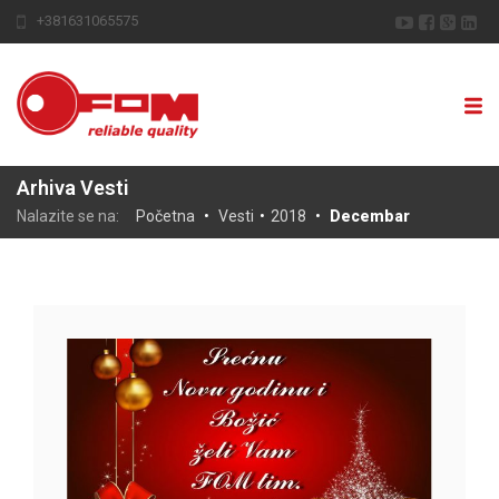
+381631065575
Arhiva Vesti
Nalazite se na:
Početna
•
Vesti
•
2018
•
Decembar