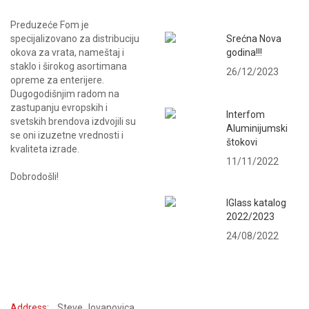
Preduzeće Fom je
specijalizovano za distribuciju
Srećna Nova
okova za vrata, nameštaj i
godina!!!
staklo i širokog asortimana
26/12/2023
opreme za enterijere.
Dugogodišnjim radom na
zastupanju evropskih i
Interfom
svetskih brendova izdvojili su
Aluminijumski
se oni izuzetne vrednosti i
štokovi
kvaliteta izrade.
11/11/2022
Dobrodošli!
IGlass katalog
2022/2023
24/08/2022
KONTAKTIRAJTE NAS
Address:
Steve Jovanovica