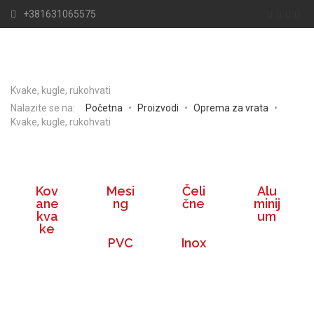
+381631065575
Kvake, kugle, rukohvati
Nalazite se na:
Početna
•
Proizvodi
•
Oprema za vrata
•
Kvake, kugle, rukohvati
Kov
Mesi
Čeli
Alu
ane
ng
čne
minij
kva
um
ke
PVC
Inox
NAJNOVIJE VESTI