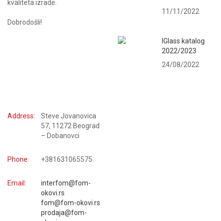
kvaliteta izrade.
11/11/2022
Dobrodošli!
IGlass katalog
2022/2023
24/08/2022
KONTAKTIRAJTE NAS
Address:
Steve Jovanovica
57, 11272 Beograd
– Dobanovci
Phone:
+381631065575
Email:
interfom@fom-
okovi.rs
fom@fom-okovi.rs
prodaja@fom-