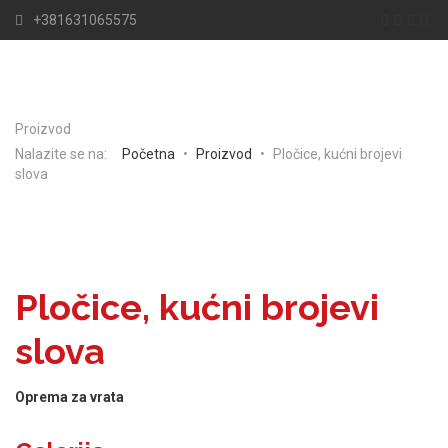
+381631065575
Proizvod
Nalazite se na:
Početna
•
Proizvod
•
Pločice, kućni brojevi
slova
Pločice, kućni brojevi
slova
Oprema za vrata