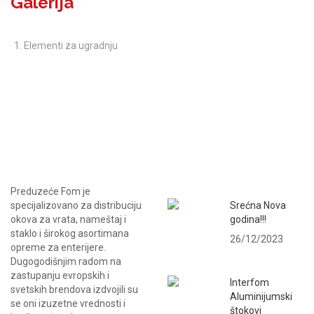
Galerija
Elementi za ugradnju
NAJNOVIJE VESTI
Preduzeće Fom je
specijalizovano za distribuciju
Srećna Nova
okova za vrata, nameštaj i
godina!!!
staklo i širokog asortimana
26/12/2023
opreme za enterijere.
Dugogodišnjim radom na
zastupanju evropskih i
Interfom
svetskih brendova izdvojili su
Aluminijumski
se oni izuzetne vrednosti i
štokovi