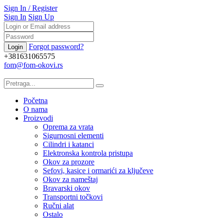
Sign In
/
Register
Sign In
Sign Up
Forgot password?
+381631065575
fom@fom-okovi.rs
Početna
O nama
Proizvodi
Oprema za vrata
Sigurnosni elementi
Cilindri i katanci
Elektronska kontrola pristupa
Okov za prozore
Sefovi, kasice i ormarići za ključeve
Okov za nameštaj
Bravarski okov
Transportni točkovi
Ručni alat
Ostalo