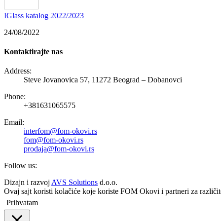
IGlass katalog 2022/2023
24/08/2022
Kontaktirajte nas
Address:
Steve Jovanovica 57, 11272 Beograd – Dobanovci
Phone:
+381631065575
Email:
interfom@fom-okovi.rs
fom@fom-okovi.rs
prodaja@fom-okovi.rs
Follow us:
Dizajn i razvoj
AVS Solutions
d.o.o.
Ovaj sajt koristi kolačiće koje koriste FOM Okovi i partneri za različ
Prihvatam