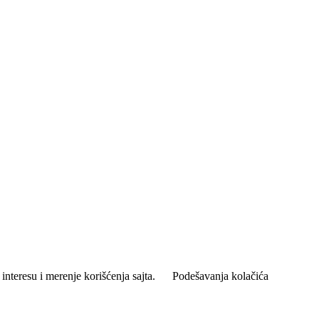
interesu i merenje korišćenja sajta.
Podešavanja kolačića