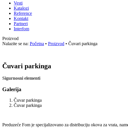
Vesti
Katalozi
Reference
Kontakt
Partneri
Interfom
Proizvod
Nalazite se na:
Početna
•
Proizvod
•
Čuvari parkinga
Čuvari parkinga
Sigurnosni elementi
Galerija
Čuvar parkinga
Čuvar parkinga
Preduzeće Fom je specijalizovano za distribuciju okova za vrata, name